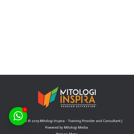
Penerapannya
Marketing
By
Mitologi Inspira
20/02/2020
Pengertian Marketing Mix Apa itu Marketing Mix?
Marketing Mix adalah suatu rangkaian dan kumpulan
variabel pemasaran, yang diterapkan oleh organisasi atau
perusahaan, dalam usaha dan aktivitas mencapai
tujuannya, khususnya tujuan…
1
Copyright © 2019 Mitologi Inspira - Training Provider and Consultant |
Powered by
Mitologi Media
.