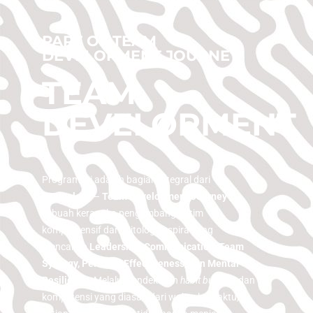
PART OF TEAM
DEVELOPMENT JOURNEY
TEAM
DEVELOPMENT
Program ini adalah bagian integral dari
Teamology
–
Team Development Journey ,
sebuah kerangka pengembangan tim
komprehensif dari Mitologi Inspira yang
mencakup
Leadership, Communication, Team
Synergy, Personal Effectiveness, dan Mental
Resilience
. Melalui pendekatan
habit building
dan
kompetensi yang diasah dari waktu ke waktu,