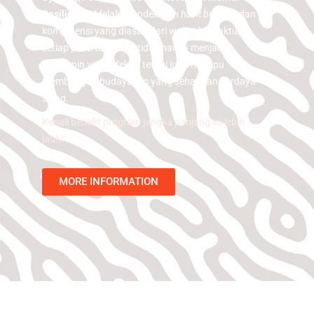
Resilience
. Melalui pendekatan
habit building
dan
kompetensi yang diasah dari waktu ke waktu,
setiap peserta belajar tidak hanya menjadi
pemimpin yang efektif, tetapi juga mampu
membangun budaya tim yang sehat dan berdaya
saing.
Kenali benefit program jangka panjang ini lebih
jauh!
MORE INFORMATION