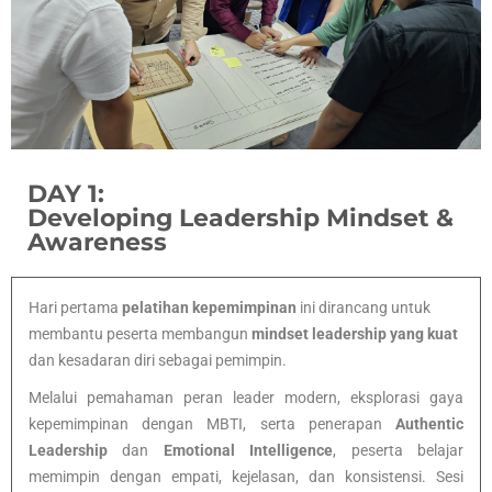
DAY 1:
Developing Leadership Mindset &
Awareness
Hari pertama
pelatihan kepemimpinan
ini dirancang untuk
membantu peserta membangun
mindset leadership yang kuat
dan kesadaran diri sebagai pemimpin.
Melalui pemahaman peran leader modern, eksplorasi gaya
kepemimpinan dengan MBTI, serta penerapan
Authentic
Leadership
dan
Emotional Intelligence
, peserta belajar
memimpin dengan empati, kejelasan, dan konsistensi. Sesi