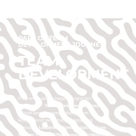
PART OF TEAM
DEVELOPMENT JOURNEY
TEAM
DEVELOPMENT
Program ini adalah bagian integral dari
Teamology
–
Team Development Journey ,
sebuah kerangka pengembangan tim
komprehensif dari Mitologi Inspira yang
mencakup
Leadership, Communication, Team
Synergy, Personal Effectiveness, dan Mental