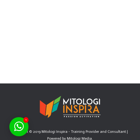
Penerapannya
Marketing
By
Mitologi Inspira
20/02/2020
Pengertian Marketing Mix Apa itu Marketing Mix?
Marketing Mix adalah suatu rangkaian dan kumpulan
variabel pemasaran, yang diterapkan oleh organisasi atau
perusahaan, dalam usaha dan aktivitas mencapai
tujuannya, khususnya tujuan…
1
Copyright © 2019 Mitologi Inspira - Training Provider and Consultant |
Powered by
Mitologi Media
.