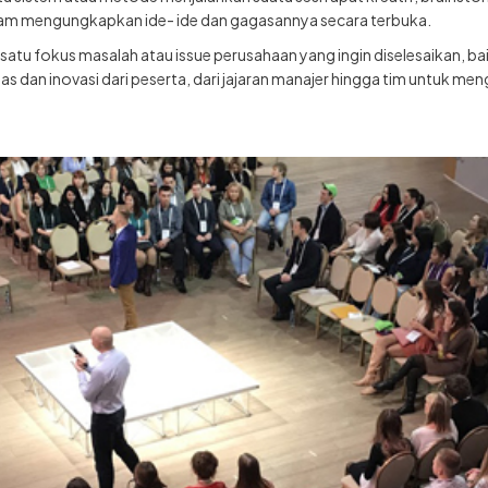
alam mengungkapkan ide- ide dan gagasannya secara terbuka.
atu fokus masalah atau issue perusahaan yang ingin diselesaikan, bai
tas dan inovasi dari peserta, dari jajaran manajer hingga tim untuk