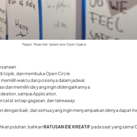
Papan ‘Pasar Ide’ dalam sesi Open Space
aksanaan.
di topik, dan membuka
Open Circle.
memilih waktu dan posisinya dalam jadwal.
i dan memilih ide yang ingin didengarkannya.
Ideation
, sampai
Application
.
ercatat setiap gagasan, dan
takeaway.
lan dengan baik, dan semua yang ingin menyampaikan idenya dapat 
ahkan puluhan, bahkan
RATUSAN IDE KREATIF
pada saat yang sama! Da