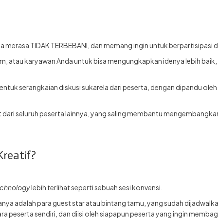
erta merasa TIDAK TERBEBANI, dan memang ingin untuk berpartisipasi 
im, atau karyawan Anda untuk bisa mengungkapkan idenya lebih baik,
tuk serangkaian diskusi sukarela dari peserta, dengan dipandu oleh f
put dari seluruh peserta lainnya, yang saling membantu mengembangka
reatif?
echnology
lebih terlihat seperti sebuah sesi konvensi.
anya adalah para guest star atau bintang tamu, yang sudah dijadwa
ra peserta sendiri, dan diisi oleh siapapun peserta yang ingin membag