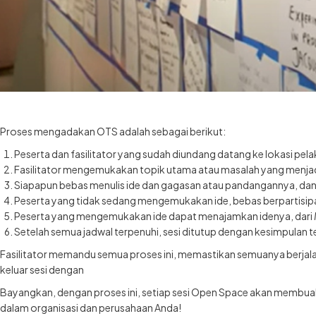
Proses mengadakan OTS adalah sebagai berikut:
Peserta dan fasilitator yang sudah diundang datang ke lokasi pel
Fasilitator mengemukakan topik utama atau masalah yang menja
Siapapun bebas menulis ide dan gagasan atau pandangannya, dan 
Peserta yang tidak sedang mengemukakan ide, bebas berpartisipas
Peserta yang mengemukakan ide dapat menajamkan idenya, dari
Setelah semua jadwal terpenuhi, sesi ditutup dengan kesimpulan t
Fasilitator memandu semua proses ini, memastikan semuanya berja
keluar sesi dengan
Bayangkan, dengan proses ini, setiap sesi Open Space akan membu
dalam organisasi dan perusahaan Anda!