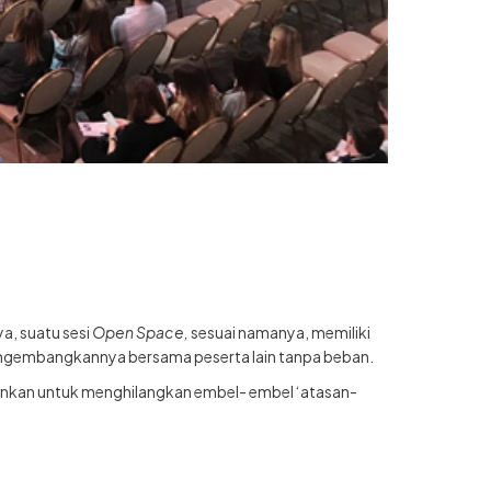
, suatu sesi
Open Space,
sesuai namanya, memiliki
 mengembangkannya bersama peserta lain tanpa beban.
rankan untuk menghilangkan embel- embel ‘atasan-