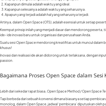
Kapanpun dimulai adalah waktu yang ideal.
Kapanpun selesainya adalah waktu yang seharusnya.
Apapun yang terjadi adalah hal yang seharusnya terjadi.
Artinya, dalam
Open Space (OTS)
, adalah esensial untuk setiap pes
Keempat prinsip inilah yang menjadi dasar dan mendorong peserta, t
ide- ide inovasi baru untuk organisasi dan perusahaan Anda.
Suatu sesi
Open Space
mendorong kreatifitas untuk muncul dalam ben
khusus!
Inovasi dan realisasi ide akan didorong untuk terlaksana, dengan in
passion.
Bagaimana Proses Open Space dalam Sesi K
Lebih dari sekedar rapat biasa,
Open Space
Method / Open Space T
Tapi berbeda dari sebuah konvensi dimana biasanya setiap pembicar
monolog, dalam
Open Space
, jadwal ‘pembicara’ diputuskan oleh pa