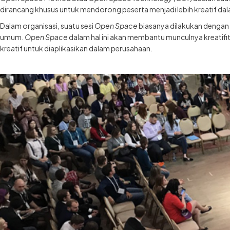
dirancang khusus untuk mendorong peserta menjadi lebih kreatif d
Dalam organisasi, suatu sesi
Open Space
biasanya dilakukan dengan s
umum.
Open Space
dalam hal ini akan membantu munculnya kreatifi
kreatif untuk diaplikasikan dalam perusahaan.