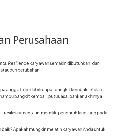
an Perusahaan
tal Resilience
karyawan semakin dibutuhkan, dan
t, ataupun perubahan.
a anggota tim lebih dapat bangkit kembali setelah
mampu bangkit kembali, putus asa, bahkan akhirnya
, resiliensi mental ini memiliki pengaruh langsung pada
 baik? Apakah mungkin melatih karyawan Anda untuk