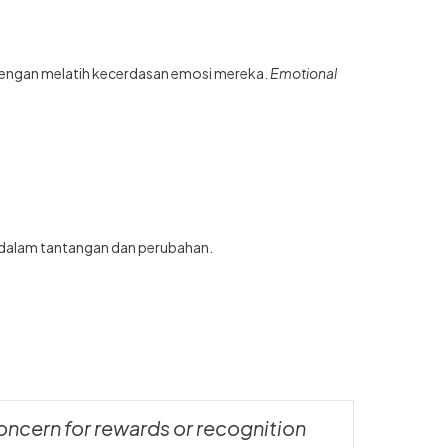
engan melatih kecerdasan emosi mereka.
Emotional
 dalam tantangan dan perubahan.
oncern for rewards or recognition