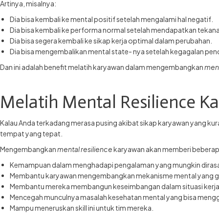
Artinya, misalnya:
Dia bisa kembali ke mental positif setelah mengalami hal negatif.
Dia bisa kembali ke performa normal setelah mendapatkan tekanan
Dia bisa segera kembali ke sikap kerja optimal dalam perubahan.
Dia bisa mengembalikan mental state- nya setelah kegagalan pen
Dan ini adalah benefit melatih karyawan dalam mengembangkan
ment
Melatih Mental Resilience 
Kalau Anda terkadang merasa pusing akibat sikap karyawan yang kur
tempat yang tepat.
Mengembangkan
mental resilience
karyawan akan memberi beberapa 
Kemampuan dalam menghadapi pengalaman yang mungkin dirasa
Membantu karyawan mengembangkan mekanisme mental yang gi
Membantu mereka membangun keseimbangan dalam situasi kerja y
Mencegah munculnya masalah kesehatan mental yang bisa mengga
Mampu meneruskan skill ini untuk tim mereka.