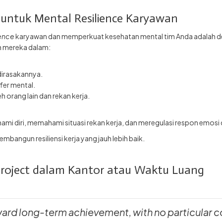
 untuk Mental Resilience Karyawan
ience
karyawan dan memperkuat kesehatan mental tim Anda adalah d
 mereka dalam:
dirasakannya.
fer mental.
orang lain dan rekan kerja.
 diri, memahami situasi rekan kerja, dan meregulasi respon emosi
ngun resiliensi kerja yang jauh lebih baik.
Project dalam Kantor atau Waktu Luang
ard long-term achievement, with no particular c