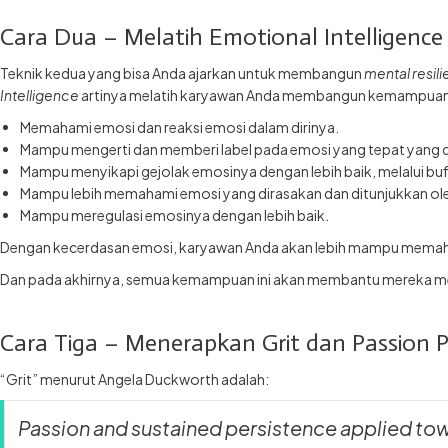
Cara Dua – Melatih Emotional Intelligence
Teknik kedua yang bisa Anda ajarkan untuk membangun
mental resil
Intelligence
artinya melatih karyawan Anda membangun kemampuan
Memahami emosi dan reaksi emosi dalam dirinya.
Mampu mengerti dan memberi label pada emosi yang tepat yang 
Mampu menyikapi gejolak emosinya dengan lebih baik, melalui buf
Mampu lebih memahami emosi yang dirasakan dan ditunjukkan oleh 
Mampu meregulasi emosinya dengan lebih baik.
Dengan kecerdasan emosi, karyawan Anda akan lebih mampu memahami
Dan pada akhirnya, semua kemampuan ini akan membantu mereka memba
Cara Tiga – Menerapkan Grit dan Passion 
“Grit” menurut Angela Duckworth adalah:
Passion and sustained persistence applied tow