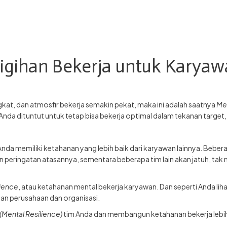
gihan Bekerja untuk Karyaw
kat, dan atmosfir bekerja semakin pekat, maka ini adalah saatnya
Men
m Anda dituntut untuk tetap bisa bekerja optimal dalam tekanan targe
 memiliki ketahanan yang lebih baik dari karyawan lainnya. Beberap
peringatan atasannya, sementara beberapa tim lain akan jatuh, tak 
lience
, atau ketahanan mental bekerja karyawan. Dan seperti Anda lihat
lan perusahaan dan organisasi.
(Mental Resilience)
tim Anda dan membangun ketahanan bekerja lebih