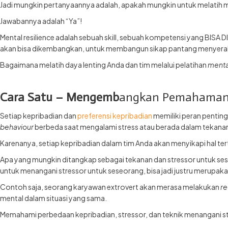
Jadi mungkin pertanyaannya adalah, apakah mungkin untuk melatih me
Jawabannya adalah “Ya”!
Mental resilience adalah sebuah skill, sebuah kompetensi yang BISA
akan bisa dikembangkan, untuk membangun sikap pantang menyera
Bagaimana melatih daya lenting Anda dan tim melalui pelatihan
menta
Cara Satu – Mengemb
angkan Pemahaman Re
Setiap kepribadian dan
preferensi kepribadian
memiliki peran penting
behaviour
berbeda saat mengalami stress atau berada dalam tekana
Karenanya, setiap kepribadian dalam tim Anda akan menyikapi hal te
Apa yang mungkin ditangkap sebagai tekanan dan stressor untuk sese
untuk menangani stressor untuk seseorang, bisa jadi justru merupak
Contoh saja, seorang karyawan extrovert akan merasa melakukan
re
mental dalam situasi yang sama.
Memahami perbedaan kepribadian, stressor, dan teknik menangani str