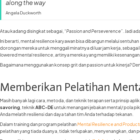
along the way
Angela Duckworth
Atau kadang disingkat sebagai,
“Passion and Perseverence”.
Jadi ad
Ini berarti, mental resilience karyawan bisa dibangun melalui sentuha
dorongan mereka untuk menggali minatnya di luar jam kerja, sebagai ho
lowered mental resilience
, artinya mereka yang memiliki kesenangan
Bagaimana menggunakan konsep grit dan passion untuk kinerja? Deng
Memberikan Pelatihan Menta
Masih banyak lagi cara, metoda, dan teknik terapan serta prinsip ap
savoring
, teknik
ABC-DE
untuk menangani jebakan mental/ pola pikir
Anda melatih resiliensi dan daya tahan tim Anda terhadap tekanan.
Dalam training dan program pelatihan
Mental Resilience and Producti
pelatihan yang tiada duanya, tidak terlupakan, menyenangkan, dan p