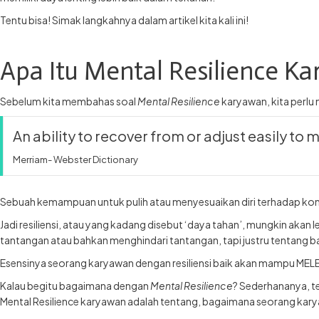
Tentu bisa! Simak langkahnya dalam artikel kita kali ini!
Apa Itu Mental Resilience K
Sebelum kita membahas soal
Mental Resilience
karyawan, kita perl
An ability to recover from or adjust easily to
Merriam- Webster Dictionary
Sebuah kemampuan untuk pulih atau menyesuaikan diri terhadap kondi
Jadi resiliensi, atau yang kadang disebut ‘daya tahan’, mungkin akan 
tantangan atau bahkan menghindari tantangan, tapi justru tentang 
Esensinya seorang karyawan dengan resiliensi baik akan mampu MELE
Kalau begitu bagaimana dengan
Mental Resilience
? Sederhananya, t
Mental Resilience karyawan adalah tentang, bagaimana seorang kary