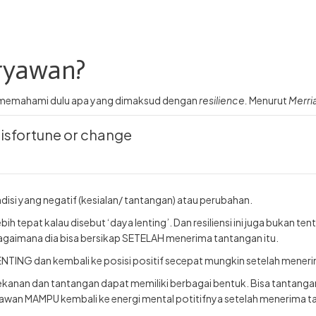
aryawan?
u memahami dulu apa yang dimaksud dengan
resilience.
Menurut
Merri
 misfortune or change
si yang negatif (kesialan/ tantangan) atau perubahan.
lebih tepat kalau disebut ‘daya lenting’. Dan resiliensi ini juga buka
bagaimana dia bisa bersikap SETELAH menerima tantangan itu.
NTING dan kembali ke posisi positif secepat mungkin setelah mener
ekanan dan tantangan dapat memiliki berbagai bentuk. Bisa tantangan
awan MAMPU kembali ke energi mental potitifnya setelah menerima t