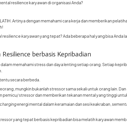
ntal resilience karyawan di organisasi Anda?
 DILATIH. Artinya dengan memahami cara kerja dan memberikan pelatih
h!
l resilience karyawan
yang tepat? Ada beberapa hal yang bisa Anda l
silience berbasis Kepribadian
 dalam memahami stress dan daya lenting setiap orang. Setiap keprib
n.
rtentu secara berbeda.
orang, mungkin bukanlah stressor sama sekali untuk orang lain. Dan 
an pemicu/ stressor dan memberikan tekanan mental yang tinggi untuk
charging
energi mental dalam keramaian dan sesi keakraban, sementar
essor yang tepat berbasis kepribadian bisa melatih karyawan memban