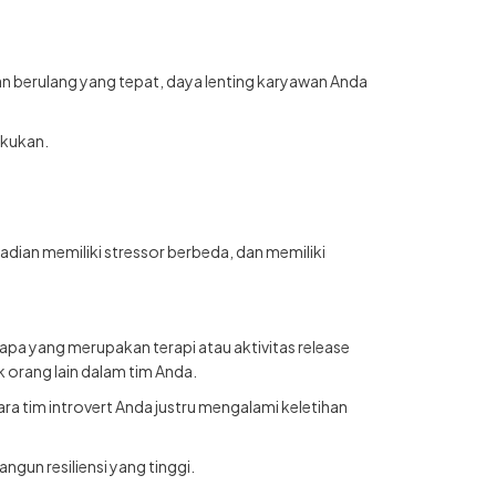
an berulang yang tepat, daya lenting karyawan Anda
akukan.
adian memiliki stressor berbeda, dan memiliki
apa yang merupakan terapi atau aktivitas release
 orang lain dalam tim Anda.
a tim introvert Anda justru mengalami keletihan
gun resiliensi yang tinggi.