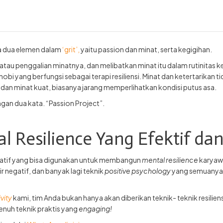
a dua elemen dalam
‘grit’,
yaitu passion dan minat, serta kegigihan.
n atau penggalian minatnya, dan melibatkan minat itu dalam rutinitas 
bi yang berfungsi sebagai terapi resiliensi. Minat dan ketertarikan t
 dan minat kuat, biasanya jarang memperlihatkan kondisi putus asa.
an dua kata. “Passion Project”.
l Resilience Yang Efektif d
likatif yang bisa digunakan untuk membangun
mental resilience
karyawa
 negatif, dan banyak lagi teknik
positive psychology
yang semuanya 
vity
kami, tim Anda bukan hanya akan diberikan teknik- teknik resilie
enuh teknik praktis yang
engaging!