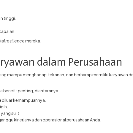
 tinggi.
capaian.
al resilience
mereka.
Karyawan dalam Perusahaan
ang mampu menghadapi tekanan, dan berharap memiliki karyawan denga
benefit penting, diantaranya:
 diluar kemampuannya.
gih.
ang sulit.
nggu kinerjanya dan operasional perusahaan Anda.