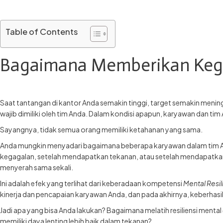
Table of Contents
Bagaimana Memberikan Kegi
Saat tantangan di kantor Anda semakin tinggi, target semakin mening
wajib dimiliki oleh tim Anda. Dalam kondisi apapun, karyawan dan ti
Sayangnya, tidak semua orang memiliki ketahanan yang sama.
Anda mungkin menyadari bagaimana beberapa karyawan dalam tim Anda
kegagalan, setelah mendapatkan tekanan, atau setelah mendapatkan 
menyerah sama sekali.
Ini adalah efek yang terlihat dari keberadaan kompetensi
Mental Resi
kinerja dan pencapaian karyawan Anda, dan pada akhirnya, keberhasi
Jadi apa yang bisa Anda lakukan? Bagaimana melatih resiliensi mental
memiliki daya lenting lebih baik dalam tekanan?