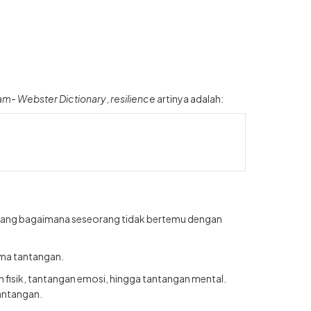
am- Webster Dictionary
,
resilience
artinya adalah:
n tentang bagaimana seseorang tidak bertemu dengan
ima tantangan.
 fisik, tantangan emosi, hingga tantangan mental.
antangan.