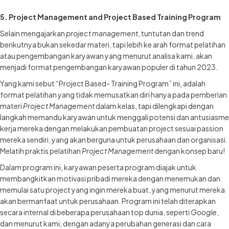
5. Project Management and Project Based Training Program
Selain mengajarkan
project management
, tuntutan dan trend
berikutnya bukan sekedar materi, tapi lebih ke arah format pelatihan
atau pengembangan karyawan yang menurut analisa kami, akan
menjadi format pengembangan karyawan populer di tahun 2023.
Yang kami sebut “Project Based- Training Program” ini, adalah
format pelatihan yang tidak memusatkan diri hanya pada pemberian
materi
Project Management
dalam kelas, tapi dilengkapi dengan
langkah memandu karyawan untuk menggali potensi dan antusiasme
kerja mereka dengan melakukan pembuatan project sesuai passion
mereka sendiri, yang akan berguna untuk perusahaan dan organisasi.
Melatih praktis pelatihan
Project Management
dengan konsep baru!
Dalam program ini, karyawan peserta program diajak untuk
membangkitkan motivasi pribadi mereka dengan menemukan dan
memulai satu project yang ingin mereka buat, yang menurut mereka
akan bermanfaat untuk perusahaan. Program ini telah diterapkan
secara internal di beberapa perusahaan top dunia, seperti
Google
,
dan menurut kami, dengan adanya perubahan generasi dan cara