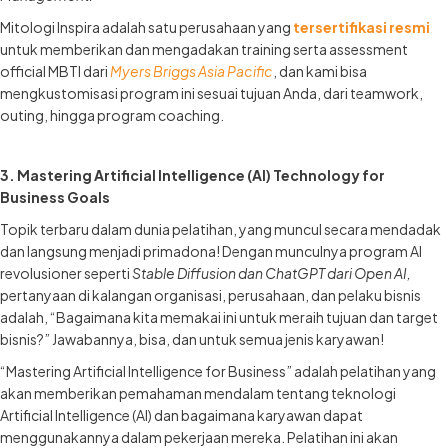
Mitologi Inspira adalah satu perusahaan yang
tersertifikasi resmi
untuk memberikan dan mengadakan training serta assessment
official MBTI dari
Myers Briggs Asia Pacific
, dan kami bisa
mengkustomisasi program ini sesuai tujuan Anda, dari teamwork,
outing, hingga program coaching.
3. Mastering Artificial Intelligence (AI) Technology for
Business Goals
Topik terbaru dalam dunia pelatihan, yang muncul secara mendadak
dan langsung menjadi primadona! Dengan munculnya program AI
revolusioner seperti
Stable Diffusion dan ChatGPT dari Open AI,
pertanyaan di kalangan organisasi, perusahaan, dan pelaku bisnis
adalah, “Bagaimana kita memakai ini untuk meraih tujuan dan target
bisnis?” Jawabannya, bisa, dan untuk semua jenis karyawan!
“Mastering Artificial Intelligence for Business” adalah pelatihan yang
akan memberikan pemahaman mendalam tentang teknologi
Artificial Intelligence (AI) dan bagaimana karyawan dapat
menggunakannya dalam pekerjaan mereka. Pelatihan ini akan