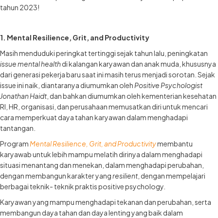
tahun 2023!
1. Mental Resilience, Grit, and Productivity
Masih menduduki peringkat tertinggi sejak tahun lalu, peningkatan
issue mental health
di kalangan karyawan dan anak muda, khususnya
dari generasi pekerja baru saat ini masih terus menjadi sorotan. Sejak
issue ini naik, diantaranya diumumkan oleh
Positive Psychologist
Jonathan Haidt
, dan bahkan diumumkan oleh kementerian kesehatan
RI, HR, organisasi, dan perusahaan memusatkan diri untuk mencari
cara memperkuat daya tahan karyawan dalam menghadapi
tantangan.
Program
Mental Resilience, Grit, and Productivity
membantu
karyawab untuk lebih mampu melatih dirinya dalam menghadapi
situasi menantang dan menekan, dalam menghadapi perubahan,
dengan membangun karakter yang
resilient
, dengan mempelajari
berbagai teknik- teknik praktis positive psychology.
Karyawan yang mampu menghadapi tekanan dan perubahan, serta
membangun daya tahan dan daya lenting yang baik dalam