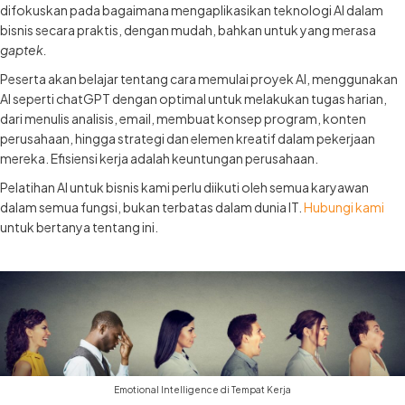
difokuskan pada bagaimana mengaplikasikan teknologi AI dalam
bisnis secara praktis, dengan mudah, bahkan untuk yang merasa
gaptek.
Peserta akan belajar tentang cara memulai proyek AI, menggunakan
AI seperti chatGPT dengan optimal untuk melakukan tugas harian,
dari menulis analisis, email, membuat konsep program, konten
perusahaan, hingga strategi dan elemen kreatif dalam pekerjaan
mereka. Efisiensi kerja adalah keuntungan perusahaan.
Pelatihan AI untuk bisnis kami perlu diikuti oleh semua karyawan
dalam semua fungsi, bukan terbatas dalam dunia IT.
Hubungi kami
untuk bertanya tentang ini.
Emotional Intelligence di Tempat Kerja