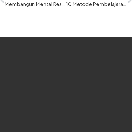
Membangun Mental Resilience Karyawan dalam Tantangan
10 Metode Pembelajaran Efektif untuk Pelatihan Karyawan