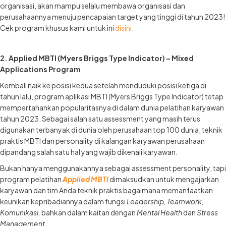
organisasi, akan mampu selalu membawa organisasi dan
perusahaannya menuju pencapaian target yang tinggi di tahun 2023!
Cek program khusus kami untuk ini
disini.
2. Applied MBTI (Myers Briggs Type Indicator) – Mixed
Applications Program
Kembali naik ke posisi kedua setelah menduduki posisi ketiga di
tahun lalu, program aplikasi MBTI (Myers Briggs Type Indicator) tetap
mempertahankan popularitasnya di dalam dunia pelatihan karyawan
tahun 2023. Sebagai salah satu assessment yang masih terus
digunakan terbanyak di dunia oleh perusahaan top 100 dunia, teknik
praktis MBTI dan personality di kalangan karyawan perusahaan
dipandang salah satu hal yang wajib dikenali karyawan.
Bukan hanya menggunakannya sebagai assessment personality, tapi
program pelatihan
Applied MBTI
dimaksudkan untuk mengajarkan
karyawan dan tim Anda teknik praktis bagaimana memanfaatkan
keunikan kepribadiannya dalam fungsi
Leadership, Teamwork,
Komunikasi,
bahkan dalam kaitan dengan
Mental Health
dan
Stress
Management.